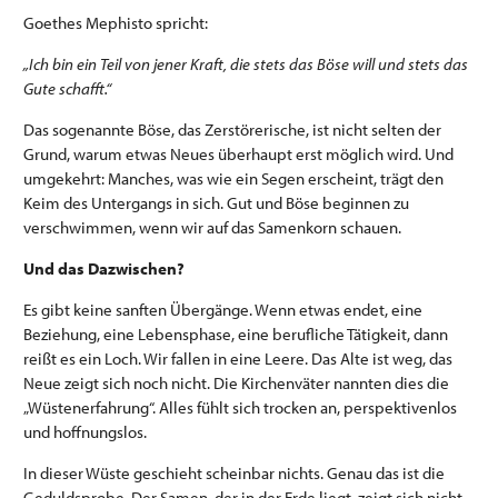
Goethes Mephisto spricht:
„Ich bin ein Teil von jener Kraft, die stets das Böse will und stets das
Gute schafft.“
Das sogenannte Böse, das Zerstörerische, ist nicht selten der
Grund, warum etwas Neues überhaupt erst möglich wird. Und
umgekehrt: Manches, was wie ein Segen erscheint, trägt den
Keim des Untergangs in sich. Gut und Böse beginnen zu
verschwimmen, wenn wir auf das Samenkorn schauen.
Und das Dazwischen?
Es gibt keine sanften Übergänge. Wenn etwas endet, eine
Beziehung, eine Lebensphase, eine berufliche Tätigkeit, dann
reißt es ein Loch. Wir fallen in eine Leere. Das Alte ist weg, das
Neue zeigt sich noch nicht. Die Kirchenväter nannten dies die
„Wüstenerfahrung“. Alles fühlt sich trocken an, perspektivenlos
und hoffnungslos.
In dieser Wüste geschieht scheinbar nichts. Genau das ist die
Geduldsprobe. Der Samen, der in der Erde liegt, zeigt sich nicht.