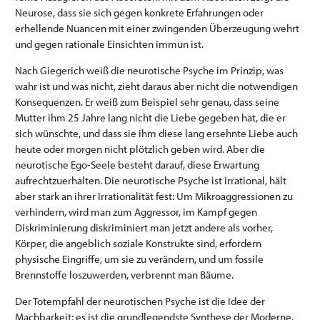
Neurose, dass sie sich gegen konkrete Erfahrungen oder
erhellende Nuancen mit einer zwingenden Überzeugung wehrt
und gegen rationale Einsichten immun ist.
Nach Giegerich weiß die neurotische Psyche im Prinzip, was
wahr ist und was nicht, zieht daraus aber nicht die notwendigen
Konsequenzen. Er weiß zum Beispiel sehr genau, dass seine
Mutter ihm 25 Jahre lang nicht die Liebe gegeben hat, die er
sich wünschte, und dass sie ihm diese lang ersehnte Liebe auch
heute oder morgen nicht plötzlich geben wird. Aber die
neurotische Ego-Seele besteht darauf, diese Erwartung
aufrechtzuerhalten. Die neurotische Psyche ist irrational, hält
aber stark an ihrer Irrationalität fest: Um Mikroaggressionen zu
verhindern, wird man zum Aggressor, im Kampf gegen
Diskriminierung diskriminiert man jetzt andere als vorher,
Körper, die angeblich soziale Konstrukte sind, erfordern
physische Eingriffe, um sie zu verändern, und um fossile
Brennstoffe loszuwerden, verbrennt man Bäume.
Der Totempfahl der neurotischen Psyche ist die Idee der
Machbarkeit; es ist die grundlegendste Synthese der Moderne.