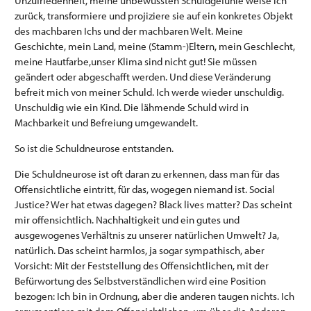
Unzufriedenheit, meine unbewussten Schuldgefühle weise ich
zurück, transformiere und projiziere sie auf ein konkretes Objekt
des machbaren Ichs und der machbaren Welt. Meine
Geschichte, mein Land, meine (Stamm-)Eltern, mein Geschlecht,
meine Hautfarbe,unser Klima sind nicht gut! Sie müssen
geändert oder abgeschafft werden. Und diese Veränderung
befreit mich von meiner Schuld. Ich werde wieder unschuldig.
Unschuldig wie ein Kind. Die lähmende Schuld wird in
Machbarkeit und Befreiung umgewandelt.
So ist die Schuldneurose entstanden.
Die Schuldneurose ist oft daran zu erkennen, dass man für das
Offensichtliche eintritt, für das, wogegen niemand ist. Social
Justice? Wer hat etwas dagegen? Black lives matter? Das scheint
mir offensichtlich. Nachhaltigkeit und ein gutes und
ausgewogenes Verhältnis zu unserer natürlichen Umwelt? Ja,
natürlich. Das scheint harmlos, ja sogar sympathisch, aber
Vorsicht: Mit der Feststellung des Offensichtlichen, mit der
Befürwortung des Selbstverständlichen wird eine Position
bezogen: Ich bin in Ordnung, aber die anderen taugen nichts. Ich