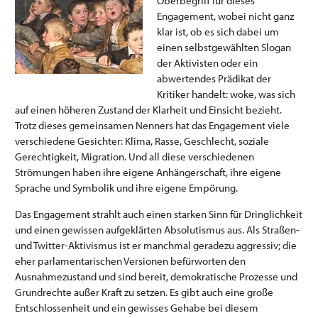
Oberbegriff für dieses
Engagement, wobei nicht ganz
klar ist, ob es sich dabei um
einen selbstgewählten Slogan
der Aktivisten oder ein
abwertendes Prädikat der
Kritiker handelt: woke, was sich
auf einen höheren Zustand der Klarheit und Einsicht bezieht.
Trotz dieses gemeinsamen Nenners hat das Engagement viele
verschiedene Gesichter: Klima, Rasse, Geschlecht, soziale
Gerechtigkeit, Migration. Und all diese verschiedenen
Strömungen haben ihre eigene Anhängerschaft, ihre eigene
Sprache und Symbolik und ihre eigene Empörung.
Das Engagement strahlt auch einen starken Sinn für Dringlichkeit
und einen gewissen aufgeklärten Absolutismus aus. Als Straßen-
und Twitter-Aktivismus ist er manchmal geradezu aggressiv; die
eher parlamentarischen Versionen befürworten den
Ausnahmezustand und sind bereit, demokratische Prozesse und
Grundrechte außer Kraft zu setzen. Es gibt auch eine große
Entschlossenheit und ein gewisses Gehabe bei diesem