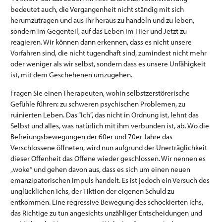
bedeutet auch, die Vergangenheit nicht ständig mit sich
herumzutragen und aus ihr heraus zu handeln und zu leben,
sondern im Gegenteil, auf das Leben im Hier und Jetzt zu
reagieren. Wir können dann erkennen, dass es nicht unsere
Vorfahren sind, die nicht tugendhaft sind, zumindest nicht mehr
oder weniger als wir selbst, sondern dass es unsere Unfähigkeit
ist, mit dem Geschehenen umzugehen.
Fragen Sie einen Therapeuten, wohin selbstzerstörerische
Gefühle führen: zu schweren psychischen Problemen, zu
ruinierten Leben. Das “Ich”, das nicht in Ordnung ist, lehnt das
Selbst und alles, was natürlich mit ihm verbunden ist, ab. Wo die
Befreiungsbewegungen der 60er und 70er Jahre das
Verschlossene öffneten, wird nun aufgrund der Unerträglichkeit
dieser Offenheit das Offene wieder geschlossen. Wir nennen es
„woke“ und gehen davon aus, dass es sich um einen neuen
emanzipatorischen Impuls handelt. Es ist jedoch ein Versuch des
unglücklichen Ichs, der Fiktion der eigenen Schuld zu
entkommen. Eine regressive Bewegung des schockierten Ichs,
das Richtige zu tun angesichts unzähliger Entscheidungen und