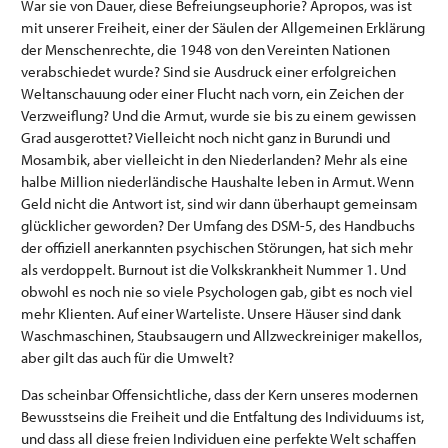
War sie von Dauer, diese Befreiungseuphorie? Apropos, was ist
mit unserer Freiheit, einer der Säulen der Allgemeinen Erklärung
der Menschenrechte, die 1948 von den Vereinten Nationen
verabschiedet wurde? Sind sie Ausdruck einer erfolgreichen
Weltanschauung oder einer Flucht nach vorn, ein Zeichen der
Verzweiflung? Und die Armut, wurde sie bis zu einem gewissen
Grad ausgerottet? Vielleicht noch nicht ganz in Burundi und
Mosambik, aber vielleicht in den Niederlanden? Mehr als eine
halbe Million niederländische Haushalte leben in Armut. Wenn
Geld nicht die Antwort ist, sind wir dann überhaupt gemeinsam
glücklicher geworden? Der Umfang des DSM-5, des Handbuchs
der offiziell anerkannten psychischen Störungen, hat sich mehr
als verdoppelt. Burnout ist die Volkskrankheit Nummer 1. Und
obwohl es noch nie so viele Psychologen gab, gibt es noch viel
mehr Klienten. Auf einer Warteliste. Unsere Häuser sind dank
Waschmaschinen, Staubsaugern und Allzweckreiniger makellos,
aber gilt das auch für die Umwelt?
Das scheinbar Offensichtliche, dass der Kern unseres modernen
Bewusstseins die Freiheit und die Entfaltung des Individuums ist,
und dass all diese freien Individuen eine perfekte Welt schaffen