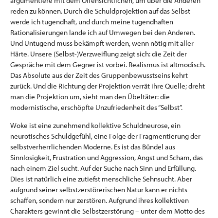
argumentiere mit dem Offensichtlichen, um über die Anderen
reden zu können. Durch die Schuldprojektion auf das Selbst
werde ich tugendhaft, und durch meine tugendhaften
Rationalisierungen lande ich auf Umwegen bei den Anderen.
Und Untugend muss bekämpft werden, wenn nötig mit aller
Härte. Unsere (Selbst-)Verzweiflung zeigt sich: die Zeit der
Gespräche mit dem Gegner ist vorbei. Realismus ist altmodisch.
Das Absolute aus der Zeit des Gruppenbewusstseins kehrt
zurück. Und die Richtung der Projektion verrät ihre Quelle; dreht
man die Projektion um, sieht man den Übeltäter: die
modernistische, erschöpfte Unzufriedenheit des “Selbst”.
Woke ist eine zunehmend kollektive Schuldneurose, ein
neurotisches Schuldgefühl, eine Folge der Fragmentierung der
selbstverherrlichenden Moderne. Es ist das Bündel aus
Sinnlosigkeit, Frustration und Aggression, Angst und Scham, das
nach einem Ziel sucht. Auf der Suche nach Sinn und Erfüllung.
Dies ist natürlich eine zutiefst menschliche Sehnsucht. Aber
aufgrund seiner selbstzerstörerischen Natur kann er nichts
schaffen, sondern nur zerstören. Aufgrund ihres kollektiven
Charakters gewinnt die Selbstzerstörung – unter dem Motto des