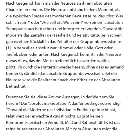
Nach Giegerich kann man die Neurose an ihrem absoluten
Charakter erkennen. Die Neurose entstand in dem Moment, als
die typischen Fragen des modernen Bewusstseins, des Ichs: “Wer
soll ich sein?” oder “Wie soll die Welt sein?” von einem absoluten
Standpunkt aus betrachtet und interpretiert wurden. Obwohl die
Moderne das Zeitalter der Freiheit und Relativität zu sein schien,
gab es einen Rückfall in das Zeitalter des Gruppenbewusstseins
[1], in dem alles absolut war: Himmel oder Hölle, Gott oder
Teufel, oben oder unten. Nach Giegerich kommt in der Neurose
etwas Altes, das der Mensch eigentlich loswerden wollte,
plötzlich durch die Hintertür wieder herein, ohne dass es jemand
bemerkt, nämlich das absolute Gruppenbewusstsein. Bei der
Neurose wird die Realität nur nach den Kriterien des Absoluten
betrachtet.
Erkennen Sie sie, diese Art von Aussagen, in der Welt um Sie
herum? Das “absolut inakzeptabel! “, das “unbedingt notwendig!
“Obwohl die Moderne uns individuelle Freiheit gebracht hat,
relativiert der erwachte Aktivist nichts. Es gibt keinen
Kompromiss zwischen Vernunft, Maß und Rationalität. Es ist das
reine Ausagieren des Absoluten. Mit dem Absoluten zeigt die