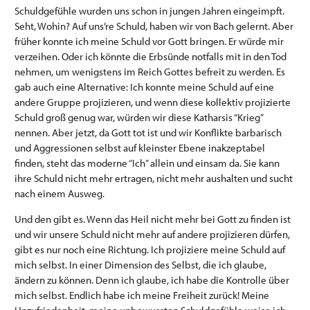
Schuldgefühle wurden uns schon in jungen Jahren eingeimpft.
Seht, Wohin? Auf uns’re Schuld, haben wir von Bach gelernt. Aber
früher konnte ich meine Schuld vor Gott bringen. Er würde mir
verzeihen. Oder ich könnte die Erbsünde notfalls mit in den Tod
nehmen, um wenigstens im Reich Gottes befreit zu werden. Es
gab auch eine Alternative: Ich konnte meine Schuld auf eine
andere Gruppe projizieren, und wenn diese kollektiv projizierte
Schuld groß genug war, würden wir diese Katharsis “Krieg”
nennen. Aber jetzt, da Gott tot ist und wir Konflikte barbarisch
und Aggressionen selbst auf kleinster Ebene inakzeptabel
finden, steht das moderne “Ich” allein und einsam da. Sie kann
ihre Schuld nicht mehr ertragen, nicht mehr aushalten und sucht
nach einem Ausweg.
Und den gibt es. Wenn das Heil nicht mehr bei Gott zu finden ist
und wir unsere Schuld nicht mehr auf andere projizieren dürfen,
gibt es nur noch eine Richtung. Ich projiziere meine Schuld auf
mich selbst. In einer Dimension des Selbst, die ich glaube,
ändern zu können. Denn ich glaube, ich habe die Kontrolle über
mich selbst. Endlich habe ich meine Freiheit zurück! Meine