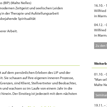
 (BIP) (Malte Nelles)
16.10. -
dernen Zeitgeist und seelischen Leiden
Wilfried
in der Therapie und Aufstellungsarbeit
in Marm
sbejahende Spiritualität
04.12. -
Wilfried
erer Arbeit.
in Marm
Zu den 
Weiterb
t auf dem persönlichen Erleben des LIP und der
01.10. -
. Sie schauen auf Ihre eigenen inneren Prozesse,
"Man sel
 Grenzen, sind Klient, Stellvertreter und Beobachter,
Malte Ne
en und wachsen so im Laufe von einem Jahr in die
inein. Der Einstieg ist jederzeit mit dem nächsten
Seminar
19.11. –