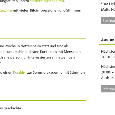
dungsstufen und zu
Fördermöglichkeiten
.
"Das Lie
Malte Ne
Kurzfilm
mit vielen Bildimpressionen und Stimmen
Seminar
Aus- un
ne Woche in Nettersheim statt und sind als
Nächster
die in unterschiedlichsten Kontexten mit Menschen
16.10. -
h alle persönlich Interessierten am jeweiligen
".
Nächster
28.08. –
d einen
Kurzfilm
zur Sommerakademie mit Stimmen
Ausbild
Informa
ensgeschichte