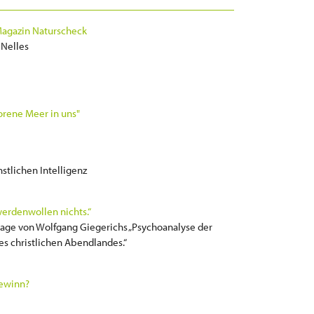
 Magazin Naturscheck
Nelles
rorene Meer in uns"
stlichen Intelligenz
werdenwollen nichts.“
lage von Wolfgang Giegerichs „Psychoanalyse der
s christlichen Abendlandes.“
Gewinn?