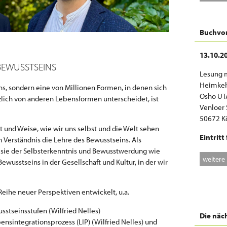
Buchvor
13.10.20
BEWUSSTSEINS
Lesung m
Heimkeh
ns, sondern eine von Millionen Formen, in denen sich
Osho UT
zlich von anderen Lebensformen unterscheidet, ist
Venloer S
50672 K
t und Weise, wie wir uns selbst und die Welt sehen
Eintritt 
m Verständnis die Lehre des Bewusstseins. Als
sie der Selbsterkenntnis und Bewusstwerdung wie
weitere
wusstseins in der Gesellschaft und Kultur, in der wir
Reihe neuer Perspektiven entwickelt, u.a.
sstseinsstufen (Wilfried Nelles)
Die näc
ensintegrationsprozess (LIP) (Wilfried Nelles) und