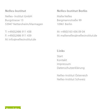
Nelles-Institut
Nelles-Institut Berlin
Nelles- Institut GmbH
Malte
Nelles
Burgstrasse 13
Bergmannstraße 99
53947 Nettersheim/Marmagen
10961 Berlin
T: +49(0)2486 911 438
M: +49(0)163 436 09 04
F: +49(0)2486 911 439
M:
maltenelles@nellesinstitut.de
M:
info@nellesinstitut.de
Links
Start
Kontakt
Impressum
Datenschutzerklärung
Nelles-Institut Österreich
Nelles-Institut Schweiz
Newsletter