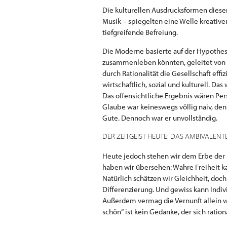
Die kulturellen Ausdrucksformen diese
Musik – spiegelten eine Welle kreativer
tiefgreifende Befreiung.
Die Moderne basierte auf der Hypothese
zusammenleben könnten, geleitet von G
durch Rationalität die Gesellschaft effi
wirtschaftlich, sozial und kulturell. D
Das offensichtliche Ergebnis wären Pe
Glaube war keineswegs völlig naiv, denn
Gute. Dennoch war er unvollständig.
DER ZEITGEIST HEUTE: DAS AMBIVALENT
Heute jedoch stehen wir dem Erbe der
haben wir übersehen: Wahre Freiheit k
Natürlich schätzen wir Gleichheit, doc
Differenzierung. Und gewiss kann Indiv
Außerdem vermag die Vernunft allein we
schön“ ist kein Gedanke, der sich rationa