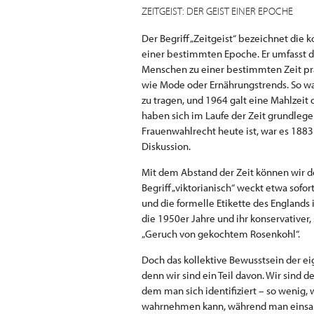
ZEITGEIST: DER GEIST EINER EPOCHE
Der Begriff „Zeitgeist“ bezeichnet die 
einer bestimmten Epoche. Er umfasst d
Menschen zu einer bestimmten Zeit präg
wie Mode oder Ernährungstrends. So war
zu tragen, und 1964 galt eine Mahlzeit 
haben sich im Laufe der Zeit grundlege
Frauenwahlrecht heute ist, war es 1883
Diskussion.
Mit dem Abstand der Zeit können wir d
Begriff „viktorianisch“ weckt etwa sofo
und die formelle Etikette des Englands
die 1950er Jahre und ihr konservativer
„Geruch von gekochtem Rosenkohl“.
Doch das kollektive Bewusstsein der ei
denn wir sind ein Teil davon. Wir sind
dem man sich identifiziert – so wenig,
wahrnehmen kann, während man einsam i