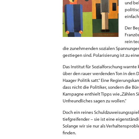
und be
politis
einfach
Der Beg
Französ
rein te
die zunehmenden sozialen Spannungen z
gestiegen sind. Polarisierung ist zu ei
Das Institut für Sozialforschung warnte
über den rauer werdenden Ton in den D
Haager Politik satt.“ Eine Regierungsk
dass nicht die Politiker, sondern die Bü
Kampagne enthielt Tipps wie „Zählen Si
Unfreundliches sagen zu wollen.“
Doch ein reines Schuldzuweisungsspiel f
tiefgreifender – sie ist eine eigenständ
Solange wir sie nur als Verhaltenspro
finden.