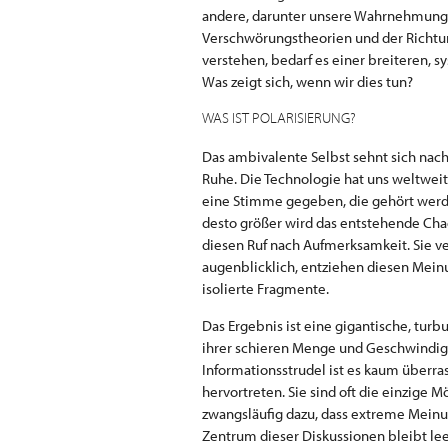
andere, darunter unsere Wahrnehmung 
Verschwörungstheorien und der Richtung
verstehen, bedarf es einer breiteren, s
Was zeigt sich, wenn wir dies tun?
WAS IST POLARISIERUNG?
Das ambivalente Selbst sehnt sich nac
Ruhe. Die Technologie hat uns weltwei
eine Stimme gegeben, die gehört werd
desto größer wird das entstehende Cha
diesen Ruf nach Aufmerksamkeit. Sie v
augenblicklich, entziehen diesen Mein
isolierte Fragmente.
Das Ergebnis ist eine gigantische, tur
ihrer schieren Menge und Geschwindig
Informationsstrudel ist es kaum überr
hervortreten. Sie sind oft die einzige 
zwangsläufig dazu, dass extreme Mein
Zentrum dieser Diskussionen bleibt lee