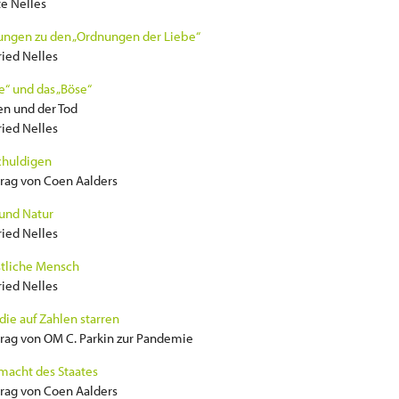
e Nelles
ngen zu den „Ordnungen der Liebe“
ried Nelles
e“ und das „Böse“
n und der Tod
ried Nelles
chuldigen
rag von Coen Aalders
und Natur
ried Nelles
stliche Mensch
ried Nelles
die auf Zahlen starren
rag von OM C. Parkin zur Pandemie
macht des Staates
rag von Coen Aalders