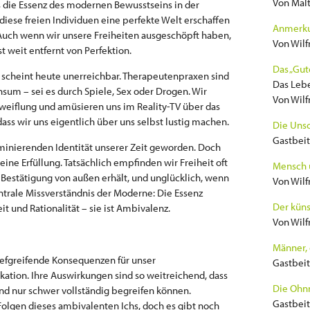
Von Malt
ss die Essenz des modernen Bewusstseins in der
l diese freien Individuen eine perfekte Welt erschaffen
Anmerku
 Auch wenn wir unsere Freiheiten ausgeschöpft haben,
Von Wilf
t weit entfernt von Perfektion.
Das „Gut
scheint heute unerreichbar. Therapeutenpraxen sind
Das Lebe
nsum – sei es durch Spiele, Sex oder Drogen. Wir
Von Wilf
zweiflung und amüsieren uns im Reality-TV über das
ass wir uns eigentlich über uns selbst lustig machen.
Die Uns
Gastbeit
ominierenden Identität unserer Zeit geworden. Doch
 keine Erfüllung. Tatsächlich empfinden wir Freiheit oft
Mensch 
es Bestätigung von außen erhält, und unglücklich, wenn
Von Wilf
zentrale Missverständnis der Moderne: Die Essenz
Der kün
eit und Rationalität – sie ist Ambivalenz.
Von Wilf
Männer, 
iefgreifende Konsequenzen für unser
Gastbeit
ion. Ihre Auswirkungen sind so weitreichend, dass
Die Ohn
nd nur schwer vollständig begreifen können.
Gastbeit
 Folgen dieses ambivalenten Ichs, doch es gibt noch