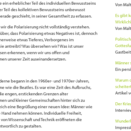
ein erheblicher Teil des individuellen Bewusstseins
Von Malt
er Teil des kollektiven Bewusstseins unbewusst
Es gibt 
erade geschieht, in seiner Gesamtheit zu erfassen.
Wirklich
wir die Polarisierung nicht vollständig verstehen.
Von Malt
über, dass Polarisierung etwas Negatives ist, dennoch
Politisc
cherweise etwas Tieferes, Verborgenes im
Gottesfu
ie antreibt? Was übersehen wir? Was ist unser
Gastbeit
iesen erkennen, wenn wir uns offen und
n unserer Zeit auseinandersetzen.
Männer s
Ein pers
Warum d
derne begann in den 1960er- und 1970er-Jahren,
scheiter
e wie die Beatles. Es war eine Zeit des Aufbruchs,
Artikel 
ie engen, erstickenden Grenzen alter
ionen und kleiner Gemeinschaften hinter sich zu
Der Krie
leich eine Begrüßung einer neuen Idee: Männer wie
Intervie
die Hand nehmen können. Individuelle Freiheit,
t von Wissenschaft und Technik eröffneten die
Wunderl
twortlich zu gestalten.
Impress