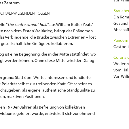
ses Zentrum.
Brauchen
L SCHWERWIEGENDEN FOLGEN
Ein Kom
Gesundh
ile “
The centre cannot hold
” aus William Butler Yeats’
Abschaff
en nach dem Ersten Weltkrieg, bringt das Phänomen
das Verbindende, die Brücke zwischen Extremen – löst
Pandemi
e gesellschaftliche Gefüge zu kollabieren.
Gastbei
og ist eine Begegnung, die in der Mitte stattfindet, wo
Corona u
gt werden können. Ohne diese Mitte wird der Dialog
Wollen w
vom Hals
Von Wilf
ergrund: Statt über Werte, Interessen und fundierte
Polarität selbst zur treibenden Kraft. Oft scheint es
achzugeben, als eigene, authentische Standpunkte zu
en, reaktiven Positionen.
den 1970er-Jahren als Befreiung von kollektiven
ividuums gefeiert wurde, entwickelt sich zunehmend