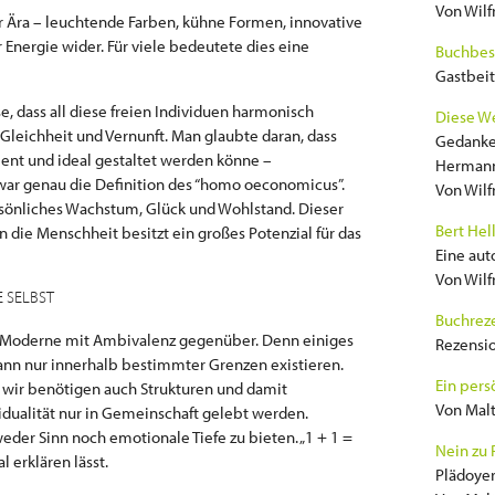
Von Wilf
r Ära – leuchtende Farben, kühne Formen, innovative
 Energie wider. Für viele bedeutete dies eine
Buchbes
Gastbeit
, dass all diese freien Individuen harmonisch
Diese We
leichheit und Vernunft. Man glaubte daran, dass
Gedanken
zient und ideal gestaltet werden könne –
Hermann
as war genau die Definition des “homo oeconomicus”.
Von Wilf
rsönliches Wachstum, Glück und Wohlstand. Dieser
Bert Hel
 die Menschheit besitzt ein großes Potenzial für das
Eine au
Von Wilf
E SELBST
Buchreze
 Moderne mit Ambivalenz gegenüber. Denn einiges
Rezensi
ann nur innerhalb bestimmter Grenzen existieren.
Ein pers
h wir benötigen auch Strukturen und damit
Von Malt
idualität nur in Gemeinschaft gelebt werden.
der Sinn noch emotionale Tiefe zu bieten. „1 + 1 =
Nein zu 
l erklären lässt.
Plädoyer