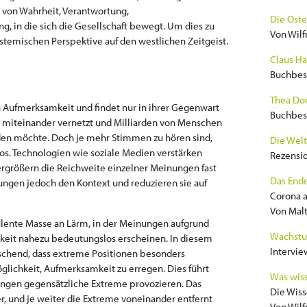
von Wahrheit, Verantwortung,
Die Oste
, in die sich die Gesellschaft bewegt. Um dies zu
Von Wilf
ystemischen Perspektive auf den westlichen Zeitgeist.
Claus Ha
Buchbes
Thea Dor
h Aufmerksamkeit und findet nur in ihrer Gegenwart
Buchbes
t miteinander vernetzt und Milliarden von Menschen
en möchte. Doch je mehr Stimmen zu hören sind,
Die Welt
os. Technologien wie soziale Medien verstärken
Rezensi
ergrößern die Reichweite einzelner Meinungen fast
Das Ende
ungen jedoch den Kontext und reduzieren sie auf
Corona a
Von Malt
bulente Masse an Lärm, in der Meinungen aufgrund
Wachstu
keit nahezu bedeutungslos erscheinen. In diesem
Intervie
aschend, dass extreme Positionen besonders
Möglichkeit, Aufmerksamkeit zu erregen. Dies führt
Was wiss
ungen gegensätzliche Extreme provozieren. Das
Die Wiss
r, und je weiter die Extreme voneinander entfernt
Von Wilf