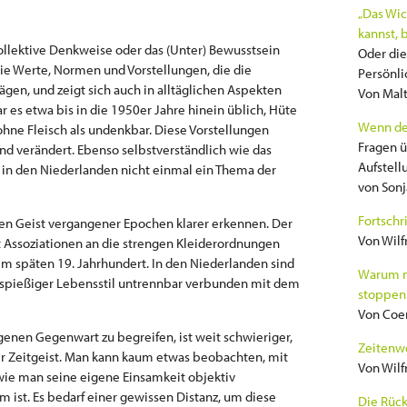
„Das Wic
kannst, b
kollektive Denkweise oder das (Unter) Bewusstsein
Oder die
ie Werte, Normen und Vorstellungen, die die
Persönli
en, und zeigt sich auch in alltäglichen Aspekten
Von Malt
 es etwa bis in die 1950er Jahre hinein üblich, Hüte
Wenn de
ohne Fleisch als undenkbar. Diese Vorstellungen
Fragen 
nd verändert. Ebenso selbstverständlich wie das
Aufstell
 in den Niederlanden nicht einmal ein Thema der
von Sonj
Fortschr
en Geist vergangener Epochen klarer erkennen. Der
Von Wilf
rt Assoziationen an die strengen Kleiderordnungen
 im späten 19. Jahrhundert. In den Niederlanden sind
Warum ni
, spießiger Lebensstil untrennbar verbunden mit dem
stoppen
Von Coe
genen Gegenwart zu begreifen, ist weit schwieriger,
Zeitenw
 der Zeitgeist. Man kann kaum etwas beobachten, mit
Von Wilf
 wie man seine eigene Einsamkeit objektiv
st. Es bedarf einer gewissen Distanz, um diese
Die Rück