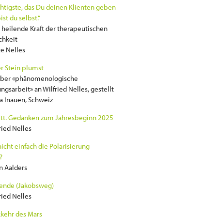
htigste, das Du deinen Klienten geben
ist du selbst.“
 heilende Kraft der therapeutischen
chkeit
e Nelles
r Stein plumst
über «phänomenologische
ungsarbeit» an Wilfried Nelles, gestellt
a Inauen, Schweiz
itt. Gedanken zum Jahresbeginn 2025
ried Nelles
cht einfach die Polarisierung
?
n Aalders
ende (Jakobsweg)
ried Nelles
kehr des Mars