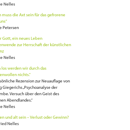
e Nelles
h muss die Axt sein für das gefrorene
uns“
e Petersen
r Gott, ein neues Leben
enwende zur Herrschaft der künstlichen
enz
e Nelles
h los werden wir durch das
nwollen nichts.“
sönliche Rezension zur Neuauflage von
 Giegerichs „Psychoanalyse der
be. Versuch über den Geist des
chen Abendlandes.“
e Nelles
en und alt sein – Verlust oder Gewinn?
ried Nelles