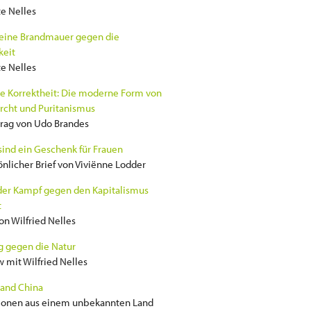
e Nelles
keine Brandmauer gegen die
keit
e Nelles
he Korrektheit: Die moderne Form von
rcht und Puritanismus
rag von Udo Brandes
ind ein Geschenk für Frauen
önlicher Brief von Viviënne Lodder
er Kampf gegen den Kapitalismus
t
von Wilfried Nelles
g gegen die Natur
w mit Wilfried Nelles
and China
ionen aus einem unbekannten Land