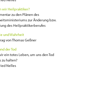
 wir Heilpraktiker?
mentar zu den Plänen des
eitsministeriums zur Änderung bzw.
ung des Heilpraktikerberufes
e und Wahrheit
trag von Thomas Geßner
nd der Tod
ir ein totes Leben, um uns den Tod
 zu halten?
ried Nelles