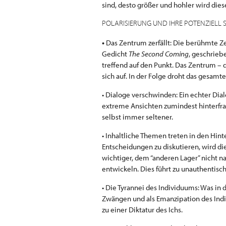
sind, desto größer und hohler wird die
POLARISIERUNG UND IHRE POTENZIEL
•
Das Zentrum zerfällt: Die berühmte Ze
Gedicht
The Second Coming
, geschrieb
treffend auf den Punkt. Das Zentrum – 
sich auf. In der Folge droht das gesamt
• Dialoge verschwinden: Ein echter Dial
extreme Ansichten zumindest hinterfra
selbst immer seltener.
• Inhaltliche Themen treten in den Hint
Entscheidungen zu diskutieren, wird die 
wichtiger, dem “anderen Lager” nicht n
entwickeln. Dies führt zu unauthentisch
• Die Tyrannei des Individuums: Was in 
Zwängen und als Emanzipation des Ind
zu einer Diktatur des Ichs.