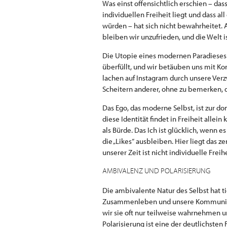
Was einst offensichtlich erschien – da
individuellen Freiheit liegt und dass al
würden – hat sich nicht bewahrheitet.
bleiben wir unzufrieden, und die Welt is
Die Utopie eines modernen Paradieses 
überfüllt, und wir betäuben uns mit Ko
lachen auf Instagram durch unsere Ver
Scheitern anderer, ohne zu bemerken, d
Das Ego, das moderne Selbst, ist zur d
diese Identität findet in Freiheit allein
als Bürde. Das Ich ist glücklich, wenn 
die „Likes“ ausbleiben. Hier liegt das 
unserer Zeit ist nicht individuelle Freih
AMBIVALENZ UND POLARISIERUNG
Die ambivalente Natur des Selbst hat t
Zusammenleben und unsere Kommunikat
wir sie oft nur teilweise wahrnehmen u
Polarisierung ist eine der deutlichsten