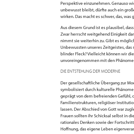
Perspektive einzunehmen. Genauso wie 
unbewusst bleibt, dürfte auch ein groß
wirken. Das macht es schwer, das, was g
Aus diesem Grund ist es plausibel, dass 
Zwar herrscht weitgehend Einigkeit dar
nimmt sie weiterhin zu. Gibt es mögli
Unbewussten unseres Zeitgeistes, das s
blinder Fleck? Vielleicht können wir d
unvoreingenommen mit den Phänomene
DIE ENTSTEHUNG DER MODERNE
Der gesellschaftliche Übergang zur Mo
symbolisiert durch kulturelle Phänomen
geprägt von dem befreienden Gefühl, d
Familienstrukturen, religiöser Institut
lassen. Der Abschied von Gott war zug
Frauen sollten ihr Schicksal selbst in 
rationales Denken sowie der Fortschrit
Hoffnung, das eigene Leben eigenveran