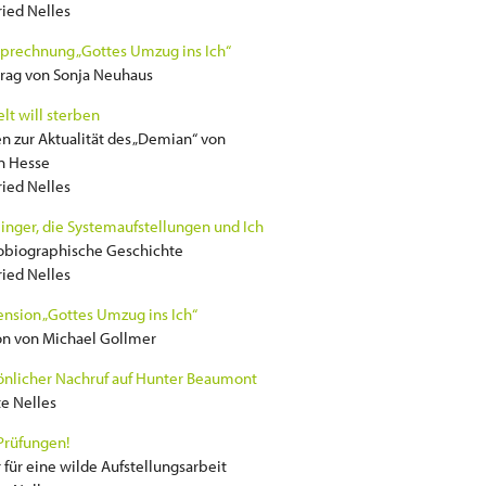
ried Nelles
prechnung „Gottes Umzug ins Ich“
rag von Sonja Neuhaus
lt will sterben
 zur Aktualität des „Demian“ von
 Hesse
ried Nelles
linger, die Systemaufstellungen und Ich
tobiographische Geschichte
ried Nelles
nsion „Gottes Umzug ins Ich“
on von Michael Gollmer
önlicher Nachruf auf Hunter Beaumont
e Nelles
Prüfungen!
 für eine wilde Aufstellungsarbeit