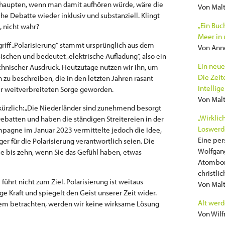
haupten, wenn man damit aufhören würde, wäre die
Von Malt
che Debatte wieder inklusiv und substanziell. Klingt
„Ein Buc
, nicht wahr?
Meer in 
riff „Polarisierung“ stammt ursprünglich aus dem
Von Ann
ischen und bedeutet „elektrische Aufladung“, also ein
Ein neue
chnischer Ausdruck. Heutzutage nutzen wir ihn, um
Die Zeit
u beschreiben, die in den letzten Jahren rasant
Intellig
ner weitverbreiteten Sorge geworden.
Von Malt
 kürzlich: „Die Niederländer sind zunehmend besorgt
„Wirklic
ebatten und haben die ständigen Streitereien in der
Loswerde
ampagne im Januar 2023 vermittelte jedoch die Idee,
Eine per
rger für die Polarisierung verantwortlich seien. Die
Wolfgang
e bis zehn, wenn Sie das Gefühl haben, etwas
Atombom
christli
ührt nicht zum Ziel. Polarisierung ist weitaus
Von Malt
ige Kraft und spiegelt den Geist unserer Zeit wider.
Alt werd
blem betrachten, werden wir keine wirksame Lösung
Von Wilf