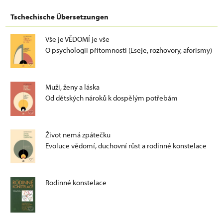
Tschechische Übersetzungen
Vše je VĚDOMÍ je vše
O psychologii přítomnosti (Eseje, rozhovory, aforismy)
Muži, ženy a láska
Od dětských nároků k dospělým potřebám
Život nemá zpátečku
Evoluce vědomí, duchovní růst a rodinné konstelace
Rodinné konstelace