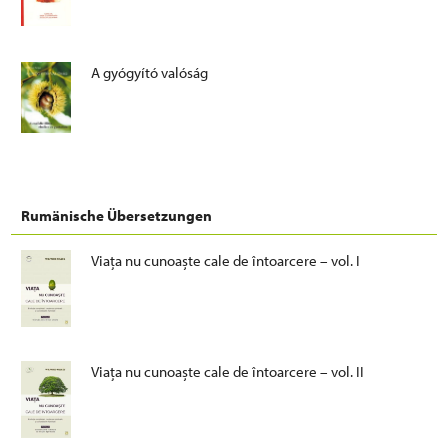
A gyógyító valóság
Rumänische Übersetzungen
Viața nu cunoaște cale de întoarcere – vol. I
Viața nu cunoaște cale de întoarcere – vol. II