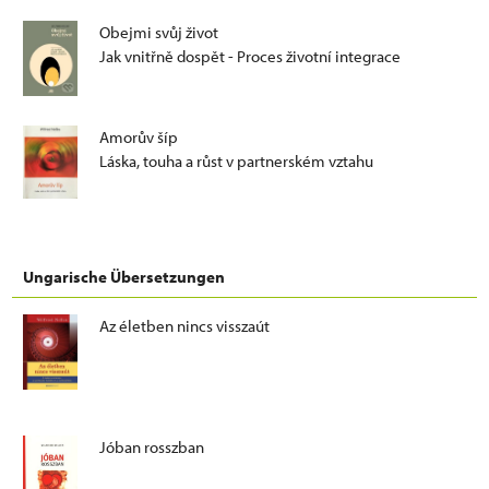
Obejmi svůj život
Jak vnitřně dospět - Proces životní integrace
Amorův šíp
Láska, touha a růst v partnerském vztahu
Ungarische Übersetzungen
Az életben nincs visszaút
Jóban rosszban