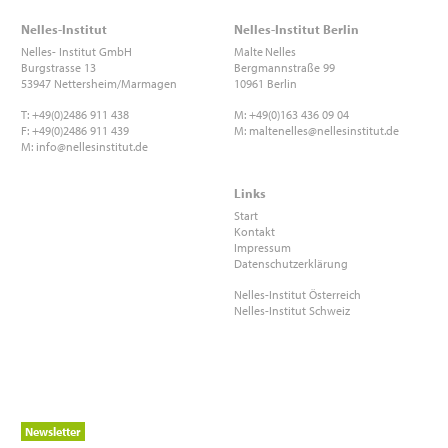
Nelles-Institut
Nelles-Institut Berlin
Nelles- Institut GmbH
Malte
Nelles
Burgstrasse 13
Bergmannstraße 99
53947 Nettersheim/Marmagen
10961 Berlin
T: +49(0)2486 911 438
M: +49(0)163 436 09 04
F: +49(0)2486 911 439
M:
maltenelles@nellesinstitut.de
M:
info@nellesinstitut.de
Links
Start
Kontakt
Impressum
Datenschutzerklärung
Nelles-Institut Österreich
Nelles-Institut Schweiz
Newsletter